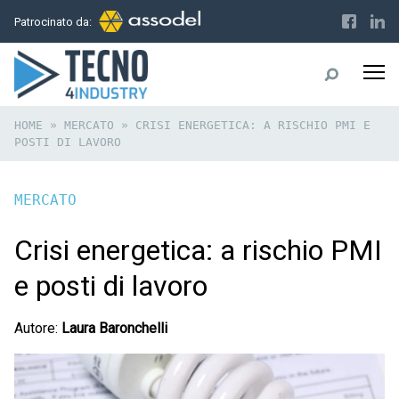
Patrocinato da:
HOME
»
MERCATO
»
CRISI ENERGETICA: A RISCHIO PMI E
POSTI DI LAVORO
MERCATO
Crisi energetica: a rischio PMI
e posti di lavoro
Autore:
Laura Baronchelli